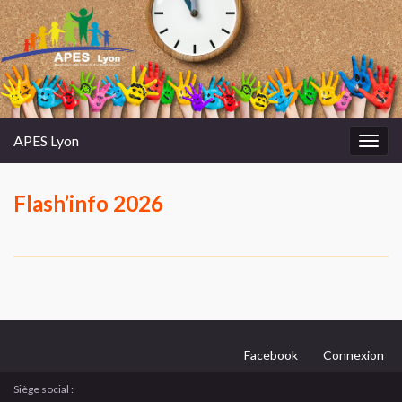
APES Lyon
Toggl
Flash’info 2026
Facebook
Connexion
Siège social :