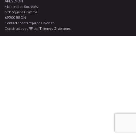
APES LYON
Maison des Sociétés
N°8 Square Grimma
69500 BRON
Contact : contact@apes-lyon.fr
Construit avec
par
Thèmes Graphene
.