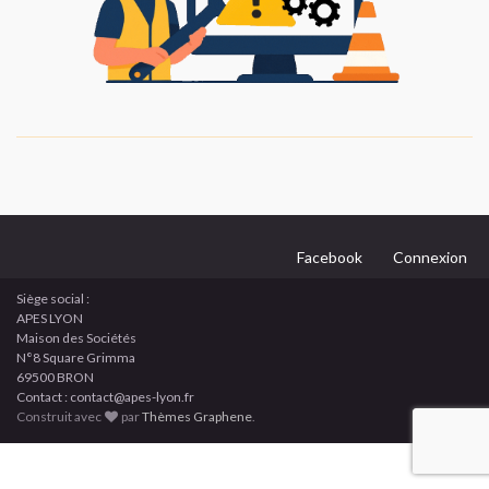
Facebook
Connexion
Siège social :
APES LYON
Maison des Sociétés
N°8 Square Grimma
69500 BRON
Contact : contact@apes-lyon.fr
Construit avec
par
Thèmes Graphene
.