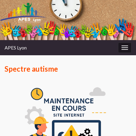
APES Lyon
Toggl
Spectre autisme