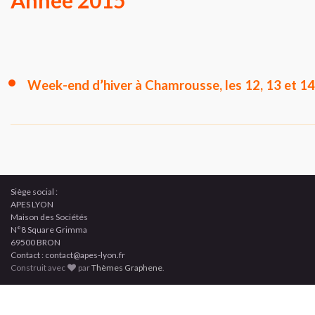
Année 2015
Week-end d’hiver à Chamrousse, les 12, 13 et 1
Siège social :
APES LYON
Maison des Sociétés
N°8 Square Grimma
69500 BRON
Contact : contact@apes-lyon.fr
Construit avec
par
Thèmes Graphene
.