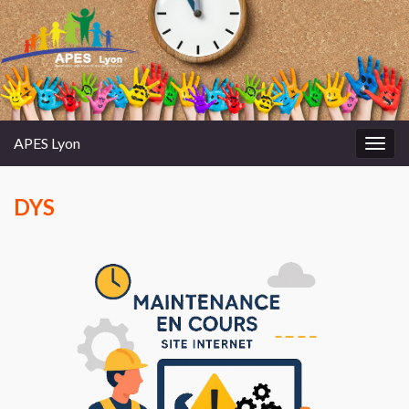
APES Lyon
Toggl
DYS