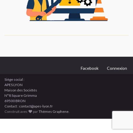
Facebook
Connexion
Siège social :
APES LYON
Maison des Sociétés
N°8 Square Grimma
69500 BRON
Contact : contact@apes-lyon.fr
Construit avec
par
Thèmes Graphene
.