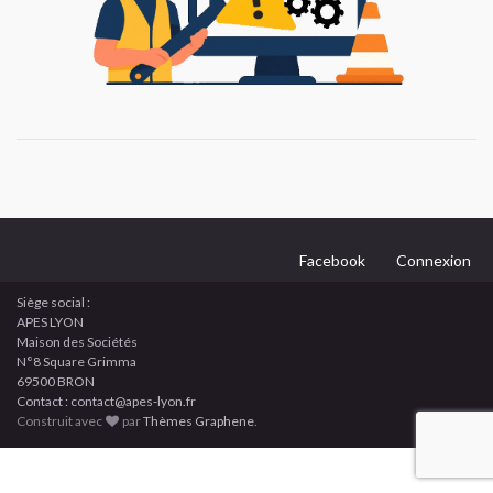
Facebook
Connexion
Siège social :
APES LYON
Maison des Sociétés
N°8 Square Grimma
69500 BRON
Contact : contact@apes-lyon.fr
Construit avec
par
Thèmes Graphene
.