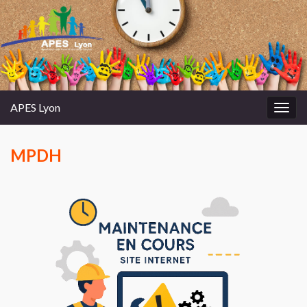
APES Lyon
Toggl
MPDH