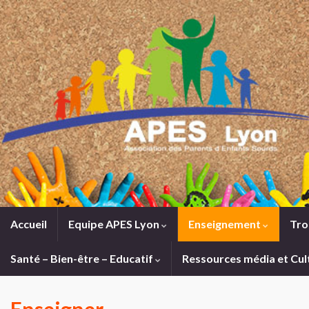
Accueil
Equipe APES Lyon
Enseignement
Tro
Santé – Bien-être – Educatif
Ressources média et Cul