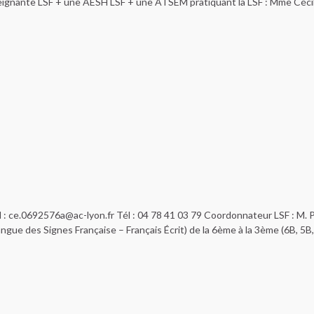
seignante LSF + une AESH LSF + une ATSEM pratiquant la LSF : Mme Céc
 ce.0692576a@ac-lyon.fr Tél : 04 78 41 03 79 Coordonnateur LSF : M. P
gue des Signes Française – Français Écrit) de la 6ème à la 3ème (6B, 5B,