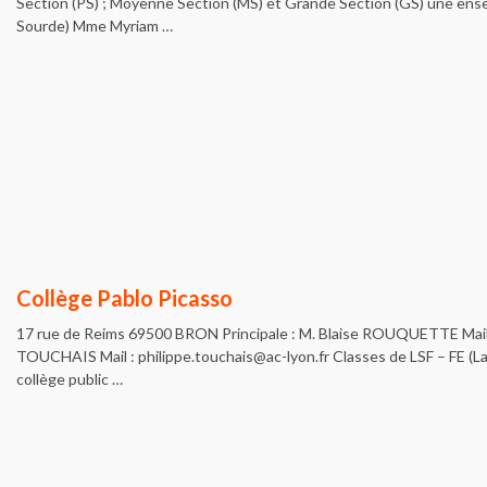
Section (PS) ; Moyenne Section (MS) et Grande Section (GS) une en
Sourde) Mme Myriam …
Collège Pablo Picasso
17 rue de Reims 69500 BRON Principale : M. Blaise ROUQUETTE Mail :
TOUCHAIS Mail : philippe.touchais@ac-lyon.fr Classes de LSF – FE (Lan
collège public …