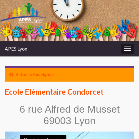
APES Lyon
Toggl
Retour à
Enseigner
Ecole Elémentaire Condorcet
6 rue Alfred de Musset
69003 Lyon